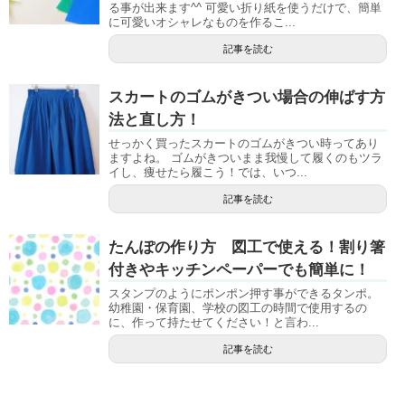
る事が出来ます^^ 可愛い折り紙を使うだけで、簡単
に可愛いオシャレなものを作るこ...
記事を読む
スカートのゴムがきつい場合の伸ばす方
法と直し方！
せっかく買ったスカートのゴムがきつい時ってあり
ますよね。 ゴムがきついまま我慢して履くのもツラ
イし、痩せたら履こう！では、いつ...
記事を読む
たんぽの作り方 図工で使える！割り箸
付きやキッチンペーパーでも簡単に！
スタンプのようにポンポン押す事ができるタンポ。
幼稚園・保育園、学校の図工の時間で使用するの
に、作って持たせてください！と言わ...
記事を読む