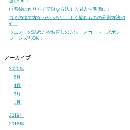
縫いOK！
巾着袋の作り方で簡単な方法！入園入学準備に！
ゴミの捨て方がわからない！よく悩むものの分別方法紹
介！
ウエストの詰め方やお直しの方法！スカート・ズボン・
ジーンズもOK！
アーカイブ
2020年
5月
4月
3月
1月
2019年
2018年