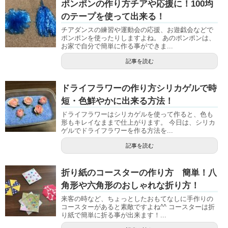
ポンポンの作り方チアや応援に！100均
のテープを使って出来る！
チアダンスの練習や運動会の応援、お遊戯会などで
ポンポンを使ったりしますよね。 あのポンポンは、
お家で自分で簡単に作る事ができま...
記事を読む
ドライフラワーの作り方シリカゲルで時
短・色鮮やかに出来る方法！
ドライフラワーはシリカゲルを使って作ると、色も
形もキレイなままで仕上がります。 今日は、シリカ
ゲルでドライフラワーを作る方法を...
記事を読む
折り紙のコースターの作り方 簡単！八
角形や六角形のおしゃれな折り方！
来客の時など、ちょっとしたおもてなしに手作りの
コースターがあると素敵ですよね^^ コースターは折
り紙で簡単に折る事が出来ます！...