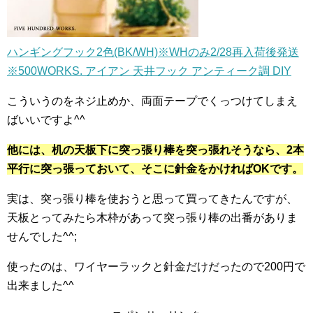
ハンギングフック2色(BK/WH)※WHのみ2/28再入荷後発送
※500WORKS. アイアン 天井フック アンティーク調 DIY
こういうのをネジ止めか、両面テープでくっつけてしまえ
ばいいですよ^^
他には、机の天板下に突っ張り棒を突っ張れそうなら、2本
平行に突っ張っておいて、そこに針金をかければOKです。
実は、突っ張り棒を使おうと思って買ってきたんですが、
天板とってみたら木枠があって突っ張り棒の出番がありま
せんでした^^;
使ったのは、ワイヤーラックと針金だけだったので200円で
出来ました^^