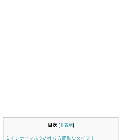
目次
[
非表示
]
1
インナーマスクの作り方簡単なタイプ！