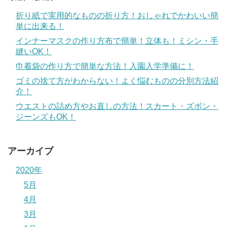
折り紙で実用的なものの折り方！おしゃれでかわいい簡
単に出来る！
インナーマスクの作り方布で簡単！立体も！ミシン・手
縫いOK！
巾着袋の作り方で簡単な方法！入園入学準備に！
ゴミの捨て方がわからない！よく悩むものの分別方法紹
介！
ウエストの詰め方やお直しの方法！スカート・ズボン・
ジーンズもOK！
アーカイブ
2020年
5月
4月
3月