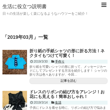
生活に役立つ説明書
日々の生活が楽しく楽になるようなハウツーをご紹介！
「
2019年03月
」
一覧
折り紙の手紙シャツの形に折る方法！ネ
クタイもつけて可愛く！
2019/3/30
手作り
折り紙を可愛いシャツの形に折って、メッセージカー
ドにしてプレゼントする方法を紹介します！ シャツの
折り方は色々ありますが、今回...
記事を読む
ドレスのリボンの結び方をアレンジ！お
花にも見える！簡単おしゃれ！
2019/3/14
生活
子供にドレスを着せる時に、リボンの結び方で悩みま