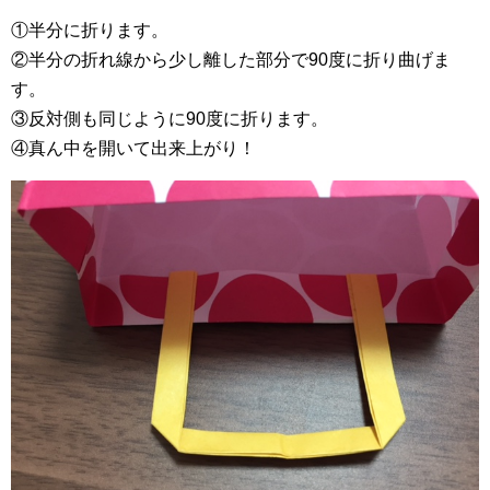
①半分に折ります。
②半分の折れ線から少し離した部分で90度に折り曲げま
す。
③反対側も同じように90度に折ります。
④真ん中を開いて出来上がり！