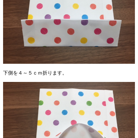
下側を４～５ｃｍ折ります。