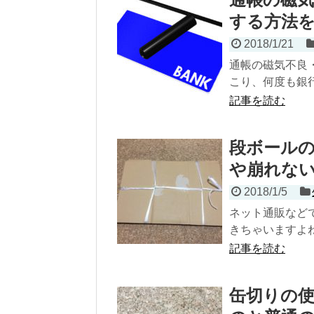
する方法
2018/1/21
通帳の磁気不良
こり、何度も銀行
記事を読む
段ボール
や崩れな
2018/1/5
ネット通販など
きちゃいますよね
記事を読む
缶切りの