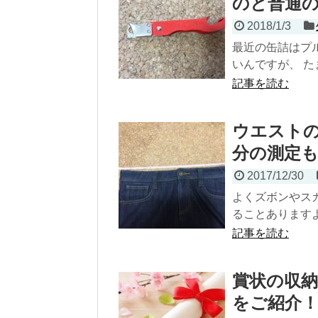
のと普通
2018/1/3
最近の缶詰はプ
いんですが、 た
記事を読む
ウエスト
分の測定も
2017/12/30
よくズボンやス
ることありますよ
記事を読む
賞状の収納
をご紹介