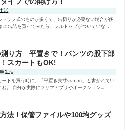
のタイプでの開け方！
生活
ルトップ式のものが多くて、缶切りが必要ない場合が多
まに缶詰を買ってみたら、プルトップがついていな...
の測り方 平置きで！パンツの股下部
！スカートもOK!
生活
カートを買う時に、「平置き実寸○○ｃｍ」と書かれてい
ね。 自分が実際にフリマアプリやオークション...
方法！保管ファイルや100均グッズ
！