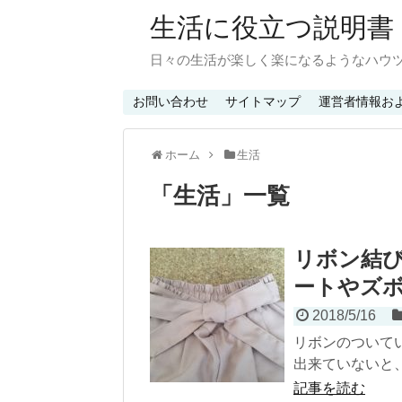
生活に役立つ説明書
日々の生活が楽しく楽になるようなハウ
お問い合わせ
サイトマップ
運営者情報お
ホーム
生活
「
生活
」
一覧
リボン結
ートやズ
2018/5/16
リボンのついて
出来ていないと、
記事を読む