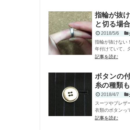
指輪が抜
と切る場
2018/5/6
指輪が抜けない
年付けていて、久
記事を読む
ボタンの
糸の種類
2018/4/7
スーツやブレザ
衣類のボタンって
記事を読む