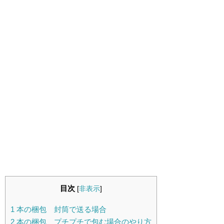
目次
[
非表示
]
1
本の梱包 封筒で送る場合
2
本の梱包 プチプチで包む場合のやり方