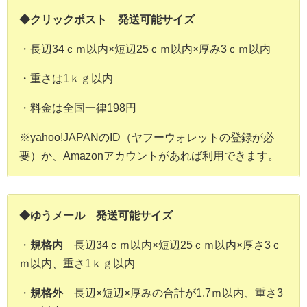
◆クリックポスト 発送可能サイズ
・長辺34ｃｍ以内×短辺25ｃｍ以内×厚み3ｃｍ以内
・重さは1ｋｇ以内
・料金は全国一律198円
※yahoo!JAPANのID（ヤフーウォレットの登録が必
要）か、Amazonアカウントがあれば利用できます。
◆ゆうメール 発送可能サイズ
・
規格内
長辺34ｃｍ以内×短辺25ｃｍ以内×厚さ3ｃ
ｍ以内、重さ1ｋｇ以内
・
規格外
長辺×短辺×厚みの合計が1.7ｍ以内、重さ3