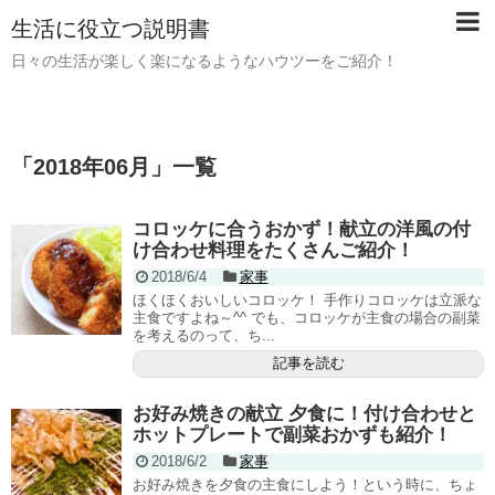
生活に役立つ説明書
日々の生活が楽しく楽になるようなハウツーをご紹介！
「
2018年06月
」
一覧
コロッケに合うおかず！献立の洋風の付
け合わせ料理をたくさんご紹介！
2018/6/4
家事
ほくほくおいしいコロッケ！ 手作りコロッケは立派な
主食ですよね～^^ でも、コロッケが主食の場合の副菜
を考えるのって、ち...
記事を読む
お好み焼きの献立 夕食に！付け合わせと
ホットプレートで副菜おかずも紹介！
2018/6/2
家事
お好み焼きを夕食の主食にしよう！という時に、ちょ